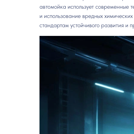
автомойка использует современные т
и использование вредных химических
стандартам устойчивого развития и п