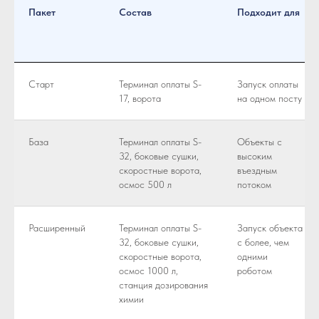
Пакет
Состав
Подходит для
Старт
Терминал оплаты S-
Запуск оплаты
17, ворота
на одном посту
База
Терминал оплаты S-
Объекты с
32, боковые сушки,
высоким
cкоростные ворота,
въездным
осмос 500 л
потоком
Расширенный
Терминал оплаты S-
Запуск объекта
32, боковые сушки,
с более, чем
cкоростные ворота,
одними
осмос 1000 л,
роботом
станция дозирования
химии