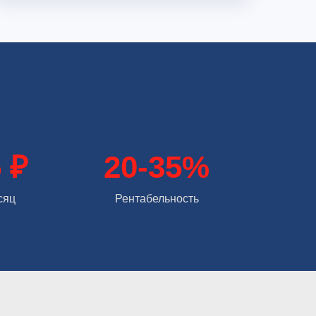
 ₽
20-35%
сяц
Рентабельность