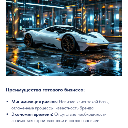
Преимущества готового бизнеса:
Минимизация рисков:
Наличие клиентской базы,
отлаженные процессы, известность бренда.
Экономия времени:
Отсутствие необходимости
заниматься строительством и согласованиями.