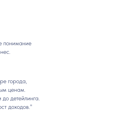
ое понимание
нес.
ре города,
ым ценам.
 до детейлинга.
ст доходов."