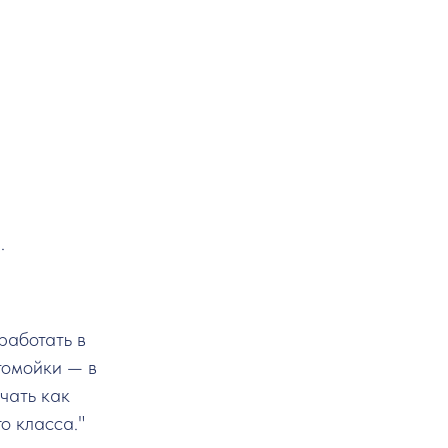
.
работать в
омойки — в
ючать как
о класса."