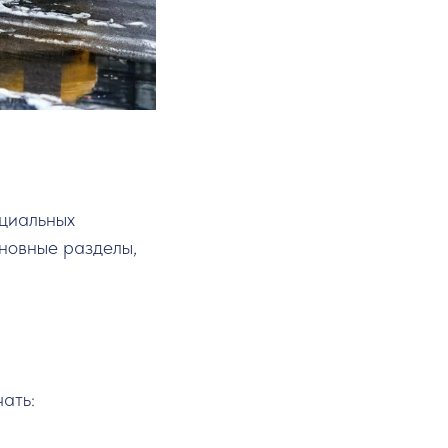
нциальных
сновные разделы,
ать: