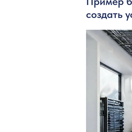
Пример б
создать 