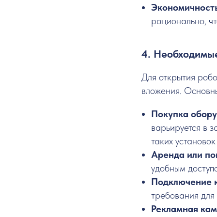
Экономичност
рационально, ч
4. Необходимы
Для открытия роб
вложения. Основны
Покупка обор
варьируется в з
таких установок
Аренда или по
удобным доступ
Подключение 
требования для
Рекламная ка