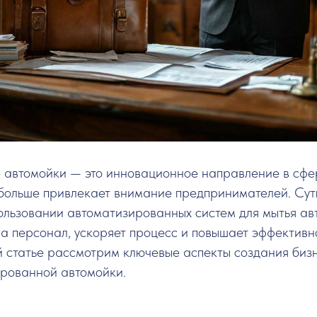
 автомойки — это инновационное направление в сфе
е больше привлекает внимание предпринимателей. Сут
ользовании автоматизированных систем для мытья ав
а персонал, ускоряет процесс и повышает эффективн
й статье рассмотрим ключевые аспекты создания биз
ированной автомойки.