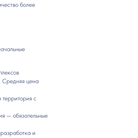
ичество более
начальные
плексов
и. Средняя цена
я территория с
ия — обязательные
 разработка и