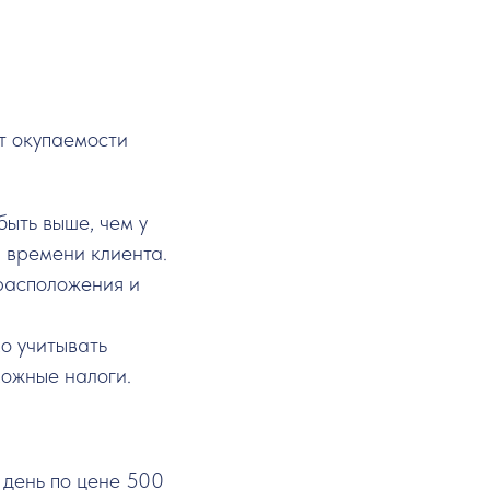
т окупаемости
ыть выше, чем у
и времени клиента.
расположения и
о учитывать
можные налоги.
 день по цене 500