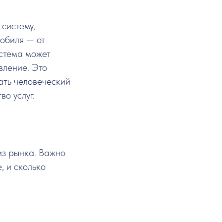
систему,
обиля — от
стема может
вление. Это
ать человеческий
о услуг.
из рынка. Важно
, и сколько