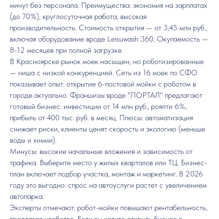
минут без персонала. Преимущества: экономия на зарплатах
(до 70%), круглосуточная работа, высокая
производительность. Стоимость открытия — от 3,45 млн руб.,
включая оборудование вроде Leisuwash 360. Окупаемость —
8-12 месяцев при полной загрузке.
В Красноярске рынок моек насыщен, но роботизированные
— ниша с низкой конкуренцией. Сеть из 16 моек по СФО
показывает опыт: открытие 6-постовой мойки с роботом в
городе актуально. Франшизы вроде "ПОРТАЛ" предлагают
готовый бизнес: инвестиции от 14 млн руб., роялти 6%,
прибыль от 400 тыс. руб. в месяц. Плюсы: автоматизация
снижает риски, клиенты ценят скорость и экологию (меньше
воды и химии).
Минусы: высокие начальные вложения и зависимость от
трафика. Выберите место у жилых кварталов или ТЦ. Бизнес-
план включает подбор участка, монтаж и маркетинг. В 2026
году это выгодно: спрос на автоуслуги растет с увеличением
автопарка.
Эксперты отмечают: робот-мойки повышают рентабельность,
предлагая удобство. Если вы хотите открыть бизнес в