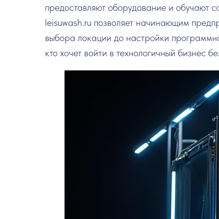
предоставляют оборудование и обучают с
leisuwash.ru позволяет начинающим предп
выбора локации до настройки программног
кто хочет войти в технологичный бизнес б