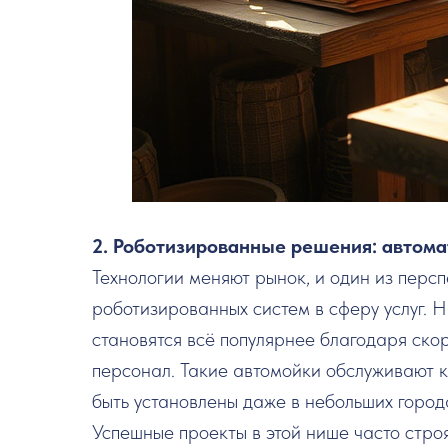
2. Роботизированные решения: автом
Технологии меняют рынок, и один из перс
роботизированных систем в сферу услуг.
становятся всё популярнее благодаря ск
персонал. Такие автомойки обслуживают к
быть установлены даже в небольших город
Успешные проекты в этой нише часто стро