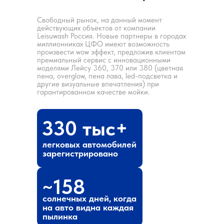
Свободный рынок, на данный момент
действующих объектов от компании
Leisuwash Россия. Новые партнеры в городах
миллионниках ЦФО имеют возможность
произвести wow эффект, предложив клиентам
премиальный сервис с инновационными
моделями Лейсу 360, 370 или 380 (цветная
пена, overglow, пена лава, led-подсветка и
другие визуальные впечатления) при
гарантированном качестве мойки.
330 тыс+
По результатам встречи мы составим индиви
легковых автомобилей
предложение
зарегистрировано
~158
солнечных дней, когда
на авто видна каждая
пылинка